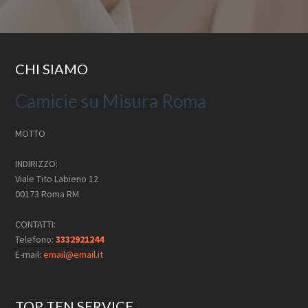
r
a
i
n
c
Footer
CHI SIAMO
i
p
Camicie su Misura Roma
a
l
MOTTO
e
INDIRIZZO:
Viale Tito Labieno 12
00173 Roma RM
CONTATTI:
Telefono:
3332921244
E-mail:
email@email.it
TOP TEN SERVICE